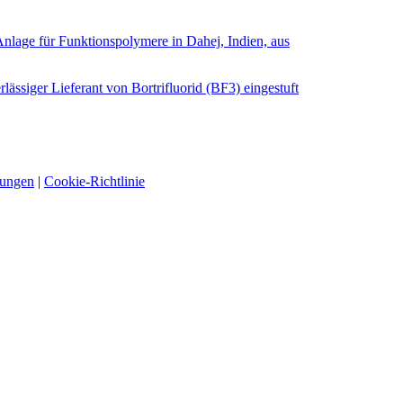
nlage für Funktionspolymere in Dahej, Indien, aus
ssiger Lieferant von Bortrifluorid (BF3) eingestuft
mungen
|
Cookie-Richtlinie