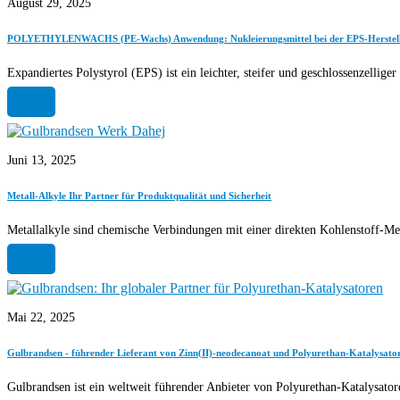
August
29, 2025
POLYETHYLENWACHS (PE-Wachs) Anwendung: Nukleierungsmittel bei der EPS-Herstel
Expandiertes Polystyrol (EPS) ist ein leichter, steifer und geschlossenzellige
Weiterlesen
Juni
13, 2025
Metall-Alkyle Ihr Partner für Produktqualität und Sicherheit
Metallalkyle sind chemische Verbindungen mit einer direkten Kohlenstoff-Me
Weiterlesen
Mai
22, 2025
Gulbrandsen - führender Lieferant von Zinn(II)-neodecanoat und Polyurethan-Katalysato
Gulbrandsen ist ein weltweit führender Anbieter von Polyurethan-Katalysator