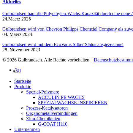
Aktuelles
Gulbrandsen baut die Polyethylen-Wachs-Kapazität durch eine neue A
24.Maerz 2025
Gulbrandsen wird von Chevron Philipps Chemcial Company als zuverlä
04. Maerz 2024
Gulbrandsen wird mit dem EcoVadis Silber Status ausgezeichnet
28. November 2023
© 2026 Gulbrandsen. Alle Rechte vorbehalten. |
Datenschutzbestim
twitter
facebook
linkedin
youtube
instagram
xing
Menü
Startseite
schließen
Produkte
Spezial-Polymere
ACCULIN PE WACHS
SPEZIALWACHSE INSPIRIEREN
Prozess-Katalysatoren
Organometallverbindungen
Zinn-Chemikalien
G-COAT H110
Unternehmen