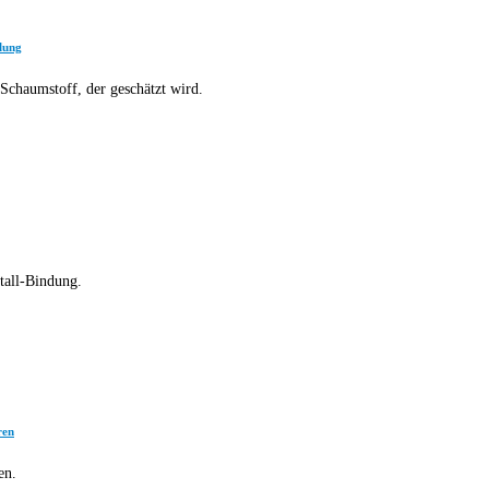
lung
r Schaumstoff, der geschätzt wird.
tall-Bindung.
ren
en.